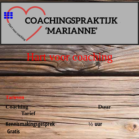
Hart voor coaching
Tarieven
Coaching Duur
Tarief
Kennismakingsgesprek
uur
½
Gratis