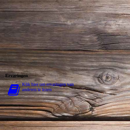
Ervaringen
Klik hier om ervaringen van
anderen te lezen
Bezoek ons op Facebook! Word een fan op onze
Facebookpagina om in aanmerking te komen voor speciale
voordelen.